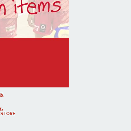
阪
ム
 STORE