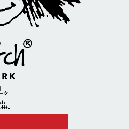
】
ーク
ch
と共に